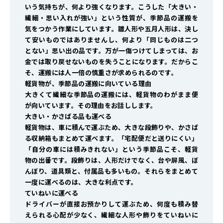
いう気持ちが、何より強くなります。こうした「大きい・
繊細・思い入れが強い」という性質が、季節品の運搬を
気をつかう作業にしています。雛人形や五月人形は、決し
て安いものではありませんし、何より「同じものは二つ
とない」思い出の品です。万が一傷つけてしまっては、お
金では取り戻せないものを失うことになります。だからこ
そ、運搬には人一倍の慎重さが求められるのです。
軽貨物が、季節品の運搬に向いている理由
大きくて繊細な季節品の運搬には、軽貨物のわがまま便
が向いています。その理由をお話しします。
大きい・かさばる品も運べる
軽貨物は、車に積んで運ぶため、大きな段飾りや、かさば
る収納箱もまとめて運べます。「宅配便だと送りにくい」
「自分の車には積みきれない」という季節品こそ、軽貨
物の出番です。段飾りは、人形だけでなく、台や屏風、ぼ
んぼり、道具類と、付属品も多いもの。それらをまとめて
一度に運べるのは、大きな利点です。
ていねいに運べる
ドライバーが直接お預かりして運ぶため、何度も積み替
えられる心配が少なく、繊細な人形や飾りをていねいに