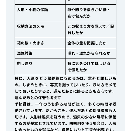
人形・小物の保護
顔や飾りを柔らかい紙・
布で包んだか
収納方法のメモ
元の収まり方を覚えて／記
録したか
箱の数・大きさ
全体の量を把握したか
湿気対策
濡れ・湿気から守れるか
申し送り
特に気をつけてほしい点
を伝えたか
特に、人形をどう収納箱に収めるかは、意外と難しいも
の。しまうときに、写真を撮っておいたり、収め方をメモ
しておいたりすると、運んだあとに飾るときも安心です。
運んだあとの保管も考えて
季節品は、一年のうち飾る期間が短く、多くの時間は収
納されています。だからこそ、運んだあとの保管環境も大
切です。人形は湿気を嫌うので、湿気の少ない場所に保管
するのが基本とされています。防虫剤を使う場合は、人形
に合ったものを選ぶなど、保管にもひと工夫が必要です。