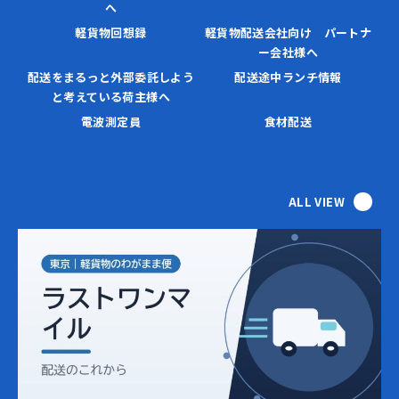
へ
軽貨物回想録
軽貨物配送会社向け パートナ
ー会社様へ
配送をまるっと外部委託しよう
配送途中ランチ情報
と考えている荷主様へ
電波測定員
食材配送
ALL VIEW