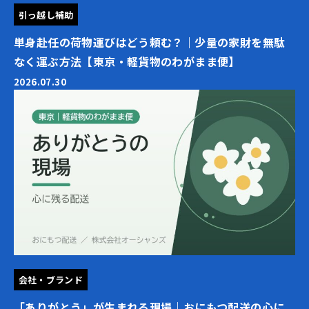
引っ越し補助
単身赴任の荷物運びはどう頼む？｜少量の家財を無駄
なく運ぶ方法【東京・軽貨物のわがまま便】
2026.07.30
会社・ブランド
「ありがとう」が生まれる現場｜おにもつ配送の心に