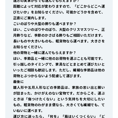
遠方の実家からでも運んでもらえますか？
距離によって対応が変わりますので、「どこからどこへ運
びたいか」をお知らせください。可能かどうかを含めて、
正直にご案内します。
こいのぼりや大型の飾りも運べますか？
はい、こいのぼりやのぼり、大型のクリスマスツリー、正
月飾りなど、季節のかさばる飾りもご相談いただけます。
長いものや大きいものも、軽貨物なら運べます。大きさを
お知らせください。
他の荷物と一緒に運んでもらえますか？
はい、季節品と一緒に他のお荷物を運ぶことも可能です。
引っ越しのタイミングで、家具などとまとめて運びたいと
いったご相談も歓迎します。ただし、繊細な季節品は他の
荷物とぶつからないよう配慮して運びます。
最後に
雛人形や五月人形などの季節品は、家族の思い出と願い
が詰まった、かけがえのない宝物です。だからこそ、運ぶ
ときは「傷つけたくない」という気持ちを大切にしたい
もの。軽貨物のわがまま便なら、大きくても繊細でも、て
いねいに運べます。
運び方に迷ったら、「何を」「箱はいくつくらい」「ど