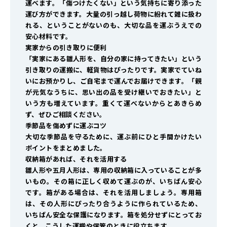
運べます。「傷つけたくない」という気持ちに寄り添った
運び方ができます。大量の引っ越し荷物に紛れて雑に扱わ
れる、ということがないのも、大切な品を運ぶうえでの
安心材料です。
実家からの引き取りに便利
「実家にある雛人形を、自分の家に持ってきたい」という
引き取りの運搬に、軽貨物はぴったりです。実家でていね
いにお預かりし、ご自宅まで運んでお届けできます。「親
が元気なうちに、思い出の品を受け継いでおきたい」と
いう方も増えています。重くて運べないからとあきらめ
ず、ぜひご相談ください。
季節品を傷めずに運ぶコツ
大切な季節品を守るために、運ぶ前にひと手間かけたい
ポイントをまとめました。
収納箱があれば、それを活用する
雛人形や五月人形は、専用の収納箱に入っていることが多
いもの。その箱に正しく収めて運ぶのが、いちばん安心
です。箱がある場合は、それを活用しましょう。専用箱
は、その人形にぴったり合うように作られているため、
いちばん安全な保護になります。箱を処分せずにとってお
くと、こうした運搬や保管のときに役立ちます。