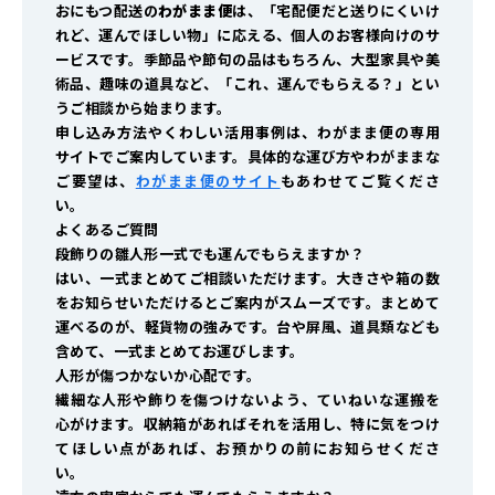
おにもつ配送の
わがまま便
は、「宅配便だと送りにくいけ
れど、運んでほしい物」に応える、個人のお客様向けのサ
ービスです。季節品や節句の品はもちろん、大型家具や美
術品、趣味の道具など、「これ、運んでもらえる？」とい
うご相談から始まります。
申し込み方法やくわしい活用事例は、わがまま便の専用
サイトでご案内しています。具体的な運び方やわがままな
ご要望は、
わがまま便のサイト
もあわせてご覧くださ
い。
よくあるご質問
段飾りの雛人形一式でも運んでもらえますか？
はい、一式まとめてご相談いただけます。大きさや箱の数
をお知らせいただけるとご案内がスムーズです。まとめて
運べるのが、軽貨物の強みです。台や屏風、道具類なども
含めて、一式まとめてお運びします。
人形が傷つかないか心配です。
繊細な人形や飾りを傷つけないよう、ていねいな運搬を
心がけます。収納箱があればそれを活用し、特に気をつけ
てほしい点があれば、お預かりの前にお知らせくださ
い。