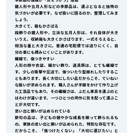
雛人形や五月人形などの季節品は、運ぶとなると独特の
気づかいが必要です。なぜ扱いに困るのか、整理してみま
しょう。
大きくて、箱もかさばる
段飾りの雛人形や、立派な五月人形は、それ自体が大き
いうえ、収納箱も大きくかさばります。一式そろえると、
相当な量と大きさに。普通の宅配便では送りにくく、自
分の車にも積みにくいことがあります。
繊細で、傷つきやすい
人形の顔や衣装、細かい飾り、道具類は、とても繊細で
す。少しの衝撃や圧迫で、傷ついたり型崩れしたりするこ
ともあります。長く大切にしたい品だからこそ、ていねい
な扱いが求められます。職人さんが手間をかけて作り上げ
た工芸品でもあり、その繊細さは、ふだん家具を運ぶのと
はわけが違います。一つひとつの所作に気を配って運ぶこ
とが大切です。
思い出と願いが込められている
節句の品は、子どもの健やかな成長を願って飾られるも
の。家族の思い出と願いが込められた、特別な存在です。
だからこそ、「傷つけたくない」「大切に運びたい」と