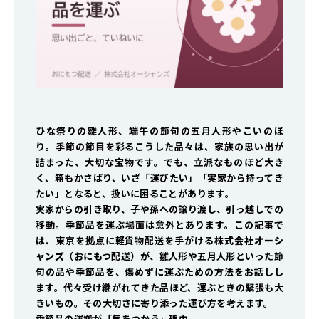
ひな祭りの雛人形、端午の節句の五月人形やこいのぼ
り。季節の節目を彩るこうした品々は、家族の思い出が
詰まった、大切な宝物です。でも、立派なものほど大き
く、箱もかさばり、いざ「運びたい」「実家から持ってき
たい」となると、扱いに困ることがあります。
実家からの引き取り、子や孫への譲り渡し、引っ越しでの
移動。季節品を運ぶ場面は意外とあります。この記事で
は、東京を拠点に軽貨物配送を手がける
株式会社オーシ
ャンズ
（おにもつ配送）が、雛人形や五月人形といった節
句の品や季節品を、傷めずに運ぶための方法をお話しし
ます。代々受け継がれてきた品ほど、運ぶときの緊張も大
きいもの。その大切さに寄り添った運び方を考えます。
季節品の運搬が「気をつかう」理由