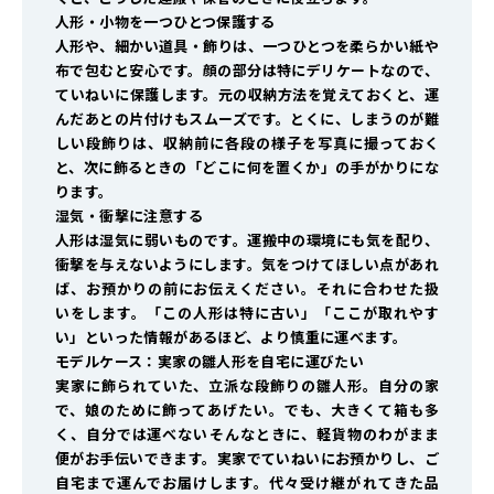
人形・小物を一つひとつ保護する
人形や、細かい道具・飾りは、一つひとつを柔らかい紙や
布で包むと安心です。顔の部分は特にデリケートなので、
ていねいに保護します。元の収納方法を覚えておくと、運
んだあとの片付けもスムーズです。とくに、しまうのが難
しい段飾りは、収納前に各段の様子を写真に撮っておく
と、次に飾るときの「どこに何を置くか」の手がかりにな
ります。
湿気・衝撃に注意する
人形は湿気に弱いものです。運搬中の環境にも気を配り、
衝撃を与えないようにします。気をつけてほしい点があれ
ば、お預かりの前にお伝えください。それに合わせた扱
いをします。「この人形は特に古い」「ここが取れやす
い」といった情報があるほど、より慎重に運べます。
モデルケース：実家の雛人形を自宅に運びたい
実家に飾られていた、立派な段飾りの雛人形。自分の家
で、娘のために飾ってあげたい。でも、大きくて箱も多
く、自分では運べない――そんなときに、軽貨物のわがまま
便がお手伝いできます。実家でていねいにお預かりし、ご
自宅まで運んでお届けします。代々受け継がれてきた品