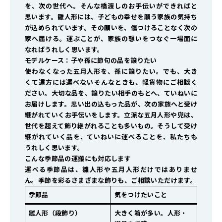
を、次の世代へ。そんな橋渡しのお手伝いができればと
思います。雛人形には、子どもの幸せを願う家族の気持ち
が込められています。その願いを、傷つけることなく次の
家へ届ける。運ぶことが、家族の想いをつなぐ一場面に
なればうれしく思います。
モデルケース：子や孫に節句の品を譲りたい
使わなくなった五月人形を、孫に譲りたい。でも、大き
くて遠方には運べない――そんなときも、軽貨物にご相談く
ださい。大切な品を、譲りたい相手のもとへ、ていねいに
お届けします。思い出の込もった品が、次の家族へと受け
継がれていくお手伝いをします。立派な五月人形や兜は、
世代を超えて飾り継がれることも多いもの。そうして受け
継がれていく品を、ていねいに運べることを、私たちも
うれしく思います。
こんな季節品の運搬にも対応します
運べる季節品は、雛人形や五月人形だけではありませ
ん。季節を彩るさまざまな飾りも、ご相談いただけます。
季節品
気をつけたいこと
雛人形（段飾り）
大きく箱が多い。人形・