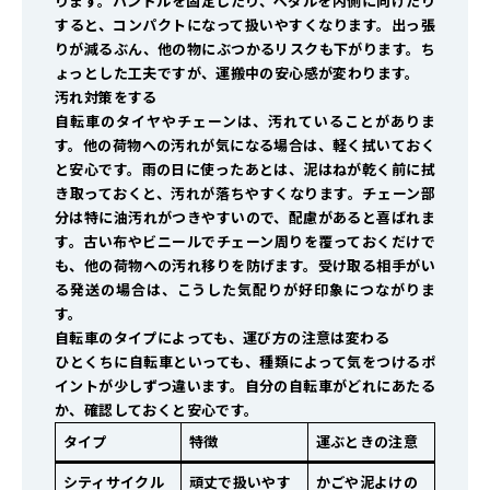
ります。ハンドルを固定したり、ペダルを内側に向けたり
すると、コンパクトになって扱いやすくなります。出っ張
りが減るぶん、他の物にぶつかるリスクも下がります。ち
ょっとした工夫ですが、運搬中の安心感が変わります。
汚れ対策をする
自転車のタイヤやチェーンは、汚れていることがありま
す。他の荷物への汚れが気になる場合は、軽く拭いておく
と安心です。雨の日に使ったあとは、泥はねが乾く前に拭
き取っておくと、汚れが落ちやすくなります。チェーン部
分は特に油汚れがつきやすいので、配慮があると喜ばれま
す。古い布やビニールでチェーン周りを覆っておくだけで
も、他の荷物への汚れ移りを防げます。受け取る相手がい
る発送の場合は、こうした気配りが好印象につながりま
す。
自転車のタイプによっても、運び方の注意は変わる
ひとくちに自転車といっても、種類によって気をつけるポ
イントが少しずつ違います。自分の自転車がどれにあたる
か、確認しておくと安心です。
タイプ
特徴
運ぶときの注意
シティサイクル
頑丈で扱いやす
かごや泥よけの