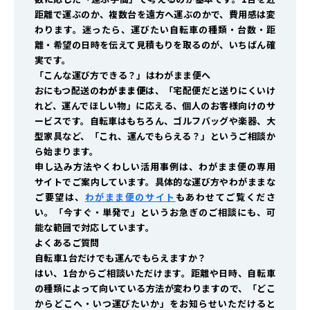
距離で運ぶのか、複数台を遠方へ運ぶのかで、費用感は変
わります。迷ったら、運びたい自転車の種類・台数・距
離・希望の日時を伝えて見積もりを取るのが、いちばん確
実です。
「こんな運び方できる？」はわがまま便へ
おにもつ配送の
わがまま便
は、「宅配便だと送りにくいけ
れど、運んでほしい物」に応える、個人のお客様向けのサ
ービスです。自転車はもちろん、ゴルフバッグや楽器、大
型家具など、「これ、運んでもらえる？」というご相談か
ら始まります。
申し込み方法やくわしい活用事例は、わがまま便の専用
サイトでご案内しています。具体的な運び方やわがままな
ご要望は、
わがまま便のサイト
もあわせてご覧くださ
い。「今すぐ・単発で」というお急ぎのご相談にも、可
能な範囲で対応しています。
よくあるご質問
自転車1台だけでも運んでもらえますか？
はい、1台からご相談いただけます。距離や日時、自転車
の種類によって向いている方法が変わりますので、「どこ
からどこへ・いつ運びたいか」をお知らせいただけると