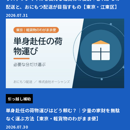
配送と、おにもつ配送が目指すもの【東京・江東区】
2026.07.31
引っ越し補助
単身赴任の荷物運びはどう頼む？｜少量の家財を無駄
なく運ぶ方法【東京・軽貨物のわがまま便】
2026.07.30