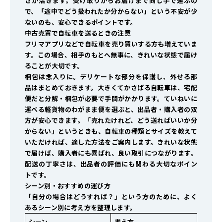
さが活きます。受け取りからお届けまで同じ手で運ぶの
で、「途中でどう扱われたか分からない」という不安が少
ないのも、安心できるポイントです。
中古売買で自転車を送るときの注意
フリマアプリなどで自転車を売り買いする方も増えていま
す。この場合、相手のもとへ無事に、きれいな状態で届け
ることが大切です。
梱包は念入りに。デリケートな部分を保護し、外せる部
品はまとめておきます。大きくてかさばる自転車は、宅配
便だと分解・梱包が必要で手間がかかります。ていねいに
運べる軽貨物のわがまま便を選ぶと、出品者・購入者の双
方が安心できます。「売れたけれど、どう送ればいいか分
からない」というときも、自転車の種類とサイズを教えて
いただければ、適した方法をご案内します。きれいな状態
で届けば、購入者にも喜ばれ、良い取引につながります。
配送の丁寧さは、出品者の評価にも関わる大切なポイン
トです。
シーン別・おすすめの運び方
「自分の場合はどうすれば？」という方のために、よく
あるシーン別に考え方を整理します。
シーン
考え方