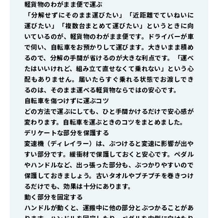
軽貨物のわがまま便で運ぶ
「分解せずにそのまま運びたい」「近距離でていねいに
運びたい」「複数台まとめて運びたい」というときに向
いているのが、軽貨物のわがまま便です。ドライバーが車
で伺い、自転車をお預かりして運びます。大きいまま積め
るので、分解の手間が省けるのが大きな利点です。「運べ
たはいいけれど、組み立て直せなくて乗れない」という心
配もありません。届いたらすぐ乗れる状態でお渡しでき
るのは、そのまま運べる軽貨物ならではの安心です。
自転車を傷つけずに運ぶコツ
どの方法で運ぶにしても、ひと手間かけるだけで安心感が
変わります。自転車を運ぶときのコツをまとめました。
デリケートな部分を保護する
変速機（ディレイラー）は、ぶつけると変速に影響が出や
すい部分です。緩衝材で保護しておくと安心です。ペダル
やハンドルなど、出っ張った部分も、ぶつかりやすいので
保護しておきましょう。古いタオルやプチプチを巻きつけ
るだけでも、効果は十分にあります。
動く部分を固定する
ハンドルが動くと、運搬中に他の部分とぶつかることがあ