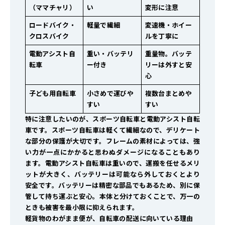
（ママチャリ）
い
変形に注意
ロードバイク・
軽量で繊細
変速機・ホイー
クロスバイク
ルを丁寧に
電動アシスト自
重い・バッテリ
重量物。バッテ
転車
ー付き
リーは外すと安
心
子ども用自転車
小さめで運びや
複数台まとめや
すい
すい
特に注意したいのが、スポーツ自転車と電動アシスト自転
車です。スポーツ自転車は軽くて繊細なので、デリケート
な部分の保護が大切です。フレームの素材によっては、強
い力が一点にかかると思わぬダメージになることもあり
ます。電動アシスト自転車は重いので、運搬を任せるメリ
ットが大きく、バッテリーは可能なら外しておくとより
安全です。バッテリーは精密な部品でもあるため、別に保
管して持ち運ぶと安心。本体と分けておくことで、万一の
ときも被害を最小限に抑えられます。
軽貨物のわがまま便が、自転車の配送に向いている理由