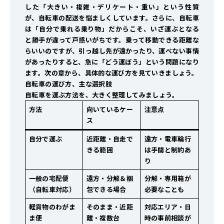
した「大きい・複雑・デリケート・重い」という性質
が、自転車の配送を悩ましくしています。さらに、自転車
は「自分で乗れる乗り物」だからこそ、いざ運ぶとなる
と勝手が違って戸惑いがちです。乗って移動できる距離な
らいいのですが、引っ越し先が遠かったり、運べない事情
があったりすると、急に「どう運ぼう」という問題になり
ます。次の章から、具体的な運び方を見ていきましょう。
自転車の運び方、主な選択肢
自転車を運ぶ方法を、大きく整理してみましょう。
方法
向いているケー
注意点
ス
自分で運ぶ
近距離・自走で
遠方・電車輪行
きる範囲
は手間と制約あ
り
一般の宅配便
遠方・分解＆梱
分解・専用箱が
（自転車対応）
包できる場合
必要なことも
軽貨物のわがま
そのまま・近距
対応エリア・日
ま便
離・複数台
時の事前相談が