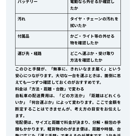
バッテリー
電動なら外せるか確認し
たか
汚れ
タイヤ・チェーンの汚れを
拭いたか
付属品
かご・ライト等の外せる
物を確認したか
運び先・経路
どこへ運ぶか・受け取り
方法を確認したか
このひと手間が、「無事に、きれいなまま届く」という
安心につながります。大切な一台を運ぶときは、面倒に思
えても一つずつ確認しておくのがおすすめです。
料金は「方法・距離・台数」で変わる
自転車の配送費用は、「どの方法か」「距離はどれくら
いか」「何台運ぶか」によって変わります。ここで金額を
断定することはできませんが、考え方の目安をお伝えし
ます。
宅配便は、サイズと距離で料金が決まり、分解・梱包の手
間もかかります。軽貨物のわがまま便は、距離や時間、台
数に応じた「運ぶ手間」で考えるのが基本です。1台を近