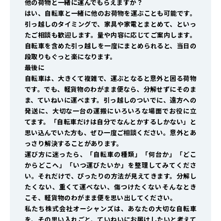
他の荷物と一緒に運んでもらえますか？
はい、自転車と一緒に他のお荷物を運ぶことも可能です。
引っ越しのタイミングで、家具や家電とまとめて、といっ
たご相談も歓迎します。量や内容に応じてご案内します。
自転車を含めた引っ越しを一度にまとめられると、当日の
段取りもぐっと楽になります。
最後に
自転車は、大きくて複雑で、運ぶとなると意外と困る荷物
です。でも、軽貨物のわがまま便なら、分解せずにそのま
ま、ていねいに運べます。引っ越しのついでに、遠方への
発送に、大切な一台の運搬に――いろいろな場面でお役に立
てます。「自転車だけは自分でなんとかするしかない」と
思い込んでいた方も、ぜひ一度ご相談ください。意外とあ
っさり解決することがあります。
運び方に迷ったら、「自転車の種類」「何台か」「どこ
からどこへ」「いつ運びたいか」を整理してみてくださ
い。それだけで、ぴったりの方法が見えてきます。分解し
たくない、重くて運べない、傷つけたくない――そんなとき
こそ、軽貨物のわがまま便を思い出してください。
私たち株式会社オーシャンズは、あなたの大切な自転車
を、その思い入れごと、ていねいにお届けしたいと考えて