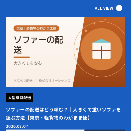
ALL VIEW
大型家具配送
ソファーの配送はどう頼む？｜大きくて重いソファを
運ぶ方法【東京・軽貨物のわがまま便】
2026.08.07