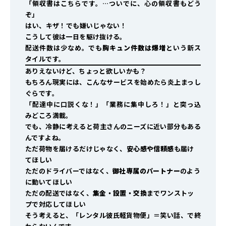
「領収書はこちらです。…ついでに、心の領収書もどう
ぞ」
――はい、キザ！でも嫌いじゃない！
こうして彼は一日を駆け抜ける。
配送件数は少なめ。でも
胸キュン件数は爆増
という新ス
タイルです。
ありえないけど、ちょっと欲しいかも？
もちろん現実には、こんなサービスを始めたら炎上まっし
ぐらです。
「配達中に口説くな！」「業務に集中しろ！」と突っ込
みどころ満載。
でも、冷静に考えると荷主さんのニーズに近い部分もある
んですよね。
ただ荷物を届けるだけじゃなく、
安心感や信頼感
も届け
てほしい
ただのドライバーではなく、
御社専属のパートナー
のよう
に動いてほしい
ただの配送ではなく、
集金・設置・交換
までワンストッ
プで対応してほしい
そう考えると、「レンタル彼氏軽貨物便」＝笑い話、で終