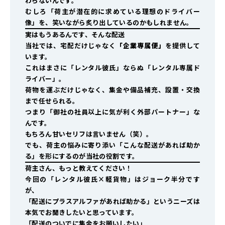
わらないんです。
むしろ「荷主が潜在的に求めている理想のドライバー
像」を、笑いながら炙り出しているのかもしれません。
実はもうあるんです、そんな配送
当社では、宅配だけじゃなく
「企業専属便」
を提供して
います。
これはまさに「レンタル彼氏」ならぬ「レンタル専属ド
ライバー」。
荷物を運ぶだけじゃなく、集金や備品補充、設置・交換
まで任せられる。
つまり「御社の社員以上に気が利く外部パートナー」な
んです。
もちろん甘いセリフは言いません（笑）。
でも、荷主の悩みに寄り添い「こんな配送があれば助か
る」を形にするのが当社の役割です。
荷主さん、もっと教えてください！
今回の「レンタル彼氏×軽貨物」はジョーク半分です
が、
「配送にプラスアルファがあれば助かる」というニーズは
本気でお聞きしたいと思っています。
「配送のついでに集金をお願いしたい」