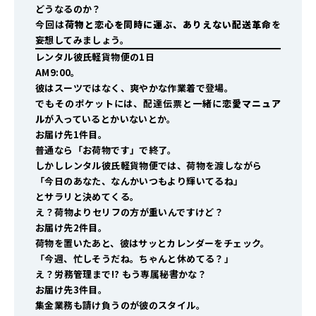
どうなるのか？
今回は
荷物と恋心を同時に運ぶ、ありえない配送革命
を
妄想してみましょう。
レンタル彼氏軽貨物便の1日
AM9:00。
彼はスーツではなく、爽やかな作業着で登場。
でもそのポケットには、配達伝票と一緒に
恋愛マニュア
ル
が入っているとかいないとか。
お届け先1件目。
普通なら「お荷物です」で終了。
しかしレンタル彼氏軽貨物便では、荷物を渡しながら
「今日のあなた、なんかいつもより輝いてるね」
とサラリと決めてくる。
――え？荷物よりセリフの方が重いんですけど？
お届け先2件目。
荷物を置いたあと、彼はサッとカレンダーをチェック。
「今週、忙しそうだね。ちゃんと休めてる？」
――え？労務管理まで!? もう専属秘書かな？
お届け先3件目。
集金業務も請け負うのが彼のスタイル。