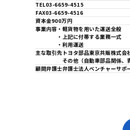
TEL
03-6659-4515
FAX
03-6659-4516
資本金
900万円
事業内容
・軽貨物を用いた運送全般
・上記に付帯する業務一式
・利用運送
主な取引先
トヨタ部品東京共販株式会
その他（自動車部品関係、
顧問弁護士
弁護士法人ベンチャーサポ