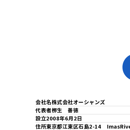
会社名
株式会社オーシャンズ
代表者
栁生 善徳
設立
2008年6月2日
住所
東京都江東区石島2-14 ImasRiver