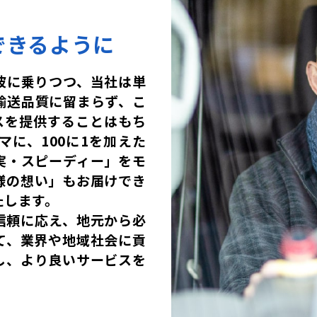
できるように
波に乗りつつ、当社は単
輸送品質に留まらず、こ
スを提供することはもち
に、100に1を加えた
実・スピーディー」をモ
様の想い」もお届けでき
たします。
信頼に応え、地元から必
て、業界や地域社会に貢
し、より良いサービスを
。