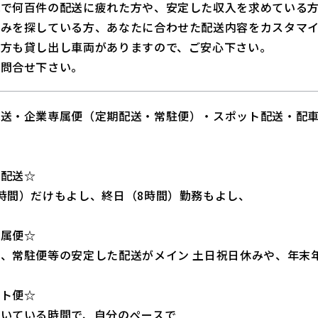
配で何百件の配送に疲れた方や、安定した収入を求めている
のみを探している方、あなたに合わせた配送内容をカスタマ
い方も貸し出し車両がありますので、ご安心下さい。
お問合せ下さい。
配送・企業専属便（定期配送・常駐便）・スポット配送・配
ど
当配送☆
時間）だけもよし、終日（8時間）勤務もよし、
専属便☆
、常駐便等の安定した配送がメイン 土日祝日休みや、年末
ット便☆
空いている時間で、自分のぺースで