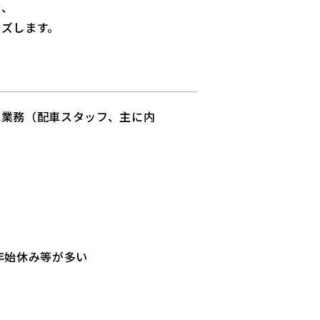
方、
イズします。
車業務（配車スタッフ、主に内
年始休み等が多い