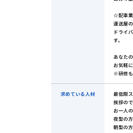
☆配車
運送屋
ドライ
す。
あなた
お気軽
※研修
求めている人材
最低限
挨拶の
お一人
夜型の
朝型の