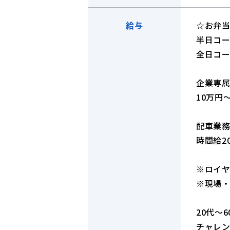
給与
☆お弁
半日コー
全日コー
企業専
10万円
配車業
時間給2
※ロイ
※現場
20代～
チャレ