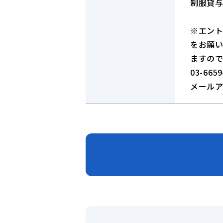
制服貸
※エン
をお願
ますの
03-66
メールアドレ