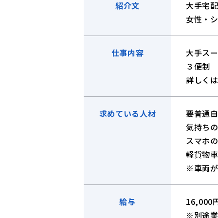
紹介文
大手宅
女性・
仕事内容
大手スー
３便
詳しく
求めている人材
要普通
気持ち
スマホ
軽貨物
※車両が
給与
16,00
※別途