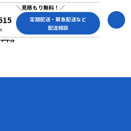
＼見積もり無料！／
515
定期配送・緊急配送など
配送相談
除く
パートナ
パート