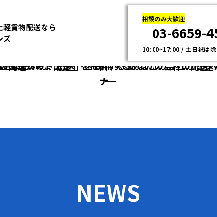
相談のみ大歓迎
た軽貨物配送なら
03-6659-4
ンズ
10:00~17:00 / 土日祝は
さま想いの、配送」を提供する
客さま想いの、配送」を
提供するあなたの会社の
あなたの会社の配送
配送
ナー
ー
NEWS