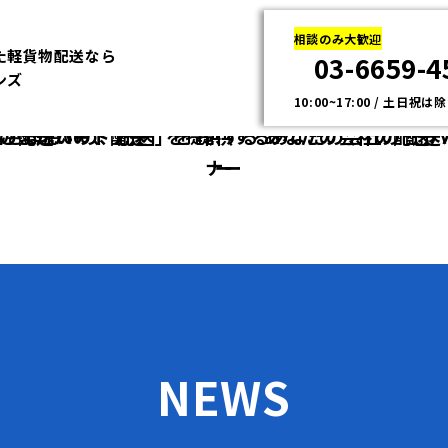
相談のみ大歓迎
た軽貨物配送なら
03-6659-4
ンズ
10:00~17:00 / 土日祝は
さま想いの、配送」を提供する
客さま想いの、配送」を
提供するあなたの会社の
あなたの会社の配送
配送
ナー
ー
NEWS