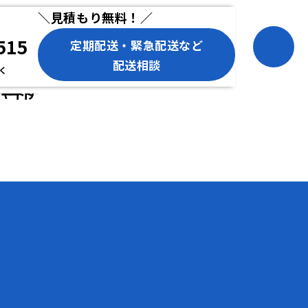
＼見積もり無料！／
515
定期配送・緊急配送など
配送相談
除く
パートナ
パート