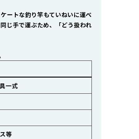
リケートな釣り竿もていねいに運べ
で同じ手で運ぶため、「どう扱われ
。
具一式
ス等