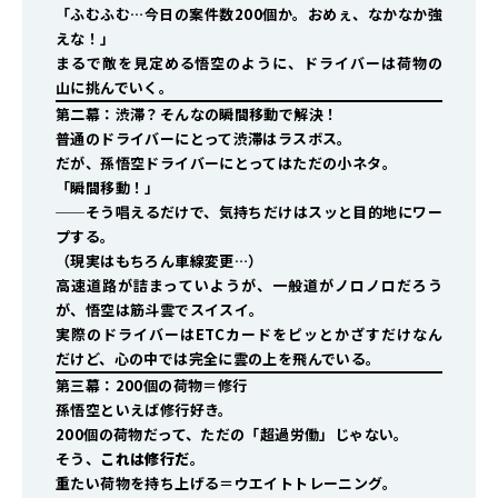
「ふむふむ…今日の案件数200個か。おめぇ、なかなか強
えな！」
まるで敵を見定める悟空のように、ドライバーは荷物の
山に挑んでいく。
第二幕：渋滞？そんなの瞬間移動で解決！
普通のドライバーにとって渋滞はラスボス。
だが、孫悟空ドライバーにとってはただの小ネタ。
「瞬間移動！」
──そう唱えるだけで、気持ちだけはスッと目的地にワー
プする。
（現実はもちろん車線変更…）
高速道路が詰まっていようが、一般道がノロノロだろう
が、悟空は筋斗雲でスイスイ。
実際のドライバーはETCカードをピッとかざすだけなん
だけど、心の中では完全に雲の上を飛んでいる。
第三幕：200個の荷物＝修行
孫悟空といえば修行好き。
200個の荷物だって、ただの「超過労働」じゃない。
そう、
これは修行だ
。
重たい荷物を持ち上げる＝ウエイトトレーニング。