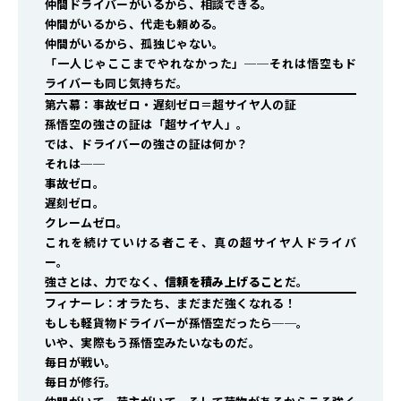
仲間ドライバーがいるから、相談できる。
仲間がいるから、代走も頼める。
仲間がいるから、孤独じゃない。
「一人じゃここまでやれなかった」──それは悟空もド
ライバーも同じ気持ちだ。
第六幕：事故ゼロ・遅刻ゼロ＝超サイヤ人の証
孫悟空の強さの証は「超サイヤ人」。
では、ドライバーの強さの証は何か？
それは──
事故ゼロ。
遅刻ゼロ。
クレームゼロ。
これを続けていける者こそ、真の超サイヤ人ドライバ
ー。
強さとは、力でなく、
信頼を積み上げること
だ。
フィナーレ：オラたち、まだまだ強くなれる！
もしも軽貨物ドライバーが孫悟空だったら──。
いや、実際もう孫悟空みたいなものだ。
毎日が戦い。
毎日が修行。