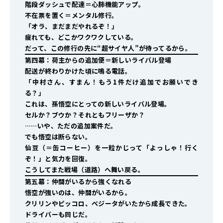
階段ダッシュで配達＝心肺機能アップ。
不在票を置く＝メンタル修行。
「オラ、まだまだやれるぞ！」
疲れても、どこかワクワクしている。
だって、この修行の先に“超サイヤ人”が待ってるから。
第四幕：荷主からの追加便＝新しいライバル登場
配送が終わりかけた頃に鳴る電話。
「中村さん、すまん！もう1件だけ追加でお願いでき
る？」
これは、孫悟空にとっての新しいライバル登場。
セルか？ブウか？それともフリーザか？
……いや、ただの追加案件だ。
でも悟空は断らない。
仙豆（＝缶コーヒー）を一粒かじって「よっしゃ！行く
ぞ！」と気力を回復。
こうしてまた戦場（道路）へ舞い戻る。
第五幕：仲間がいるから強くなれる
悟空が強いのは、仲間がいるから。
クリリンやピッコロ、ベジータがいたから成長できた。
ドライバーも同じだ。