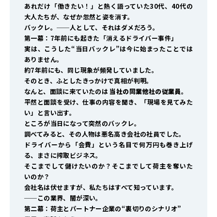
あれだけ「働きたい！」と熱く語っていた30代、40代の
大人たちが、なぜか忽然と姿を消す。
バックレ。──人として、それはダメだろう。
第一幕：7年前にも起きた「消えるドライバー事件」
実は、こうした“当日バックレ”は今に始まったことでは
ありません。
約7年前にも、同じ現象が頻発していました。
そのとき、ふとしたきっかけで真相が判明。
なんと、面談に来ていたのは
当社の同業他社の従業員
。
平然と面談を受け、仕事の内容を聞き、「現場を見てみた
い」と言い出す。
ところが当日になって突然のバックレ。
調べてみると、その人物は悪名高き会社の社員でした。
ドライバーから「会費」という名目で何万円も巻き上げ
る、まさに搾取ビジネス。
そこまでして儲けたいのか？そこまでして荷主を奪いた
いのか？
会社名は伏せますが、私たちはすべて知っています。
──この業界、闇が深い。
第二幕：荷主とパートナー企業の“裏切りのシナリオ”