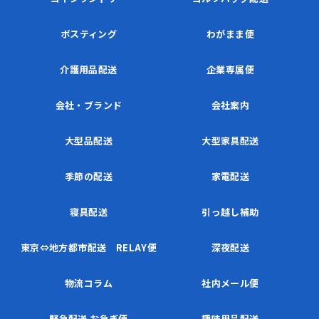
ポスティング
わがまま便
介護用品配送
企業専属便
会社・ブランド
会社案内
大型品配送
大型家具配送
季節の配送
家電配送
寝具配送
引っ越し補助
東京⇔地方都市配送 RELAY便
深夜配送
物流コラム
社内メール便
緊急配送 お急ぎ便
趣味用品配送