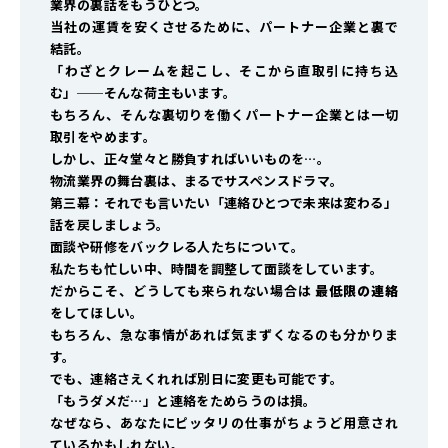
業界の裏話をもうひとつ。
当社の運賃を安くさせるために、パートナー企業と裏で
結託。
「わざとクレームを起こし、そこから直取引に持ち込
む」──そんな荷主もいます。
もちろん、そんな裏切りを働くパートナー企業とは一切
取引をやめます。
しかし、正々堂々と勝負すればいいものを…。
物流業界の舞台裏は、まるでサスペンスドラマ。
第三幕：それでも言いたい「連絡ひとつで未来は変わる」
話を戻しましょう。
面談や研修をバックレる人たちについて。
私たちも忙しい中、時間を調整して面談をしています。
だからこそ、どうしても来られない場合は
最低限の連絡
をしてほしい。
もちろん、急な事情があれば気まずくなるのも分かりま
す。
でも、連絡さえくれれば別日に変更も可能です。
「もうダメだ…」と連絡をためらうのは損。
なぜなら、あなたにピッタリの仕事がちょうど用意され
ているかもしれない。