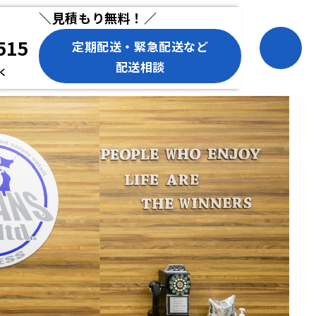
＼見積もり無料！／
515
定期配送・緊急配送など
配送相談
除く