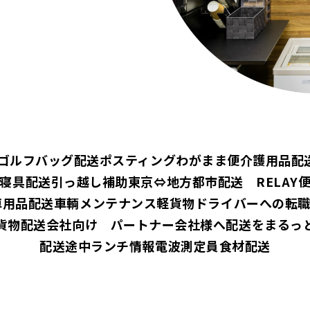
ゴルフバッグ配送
ポスティング
わがまま便
介護用品配
寝具配送
引っ越し補助
東京⇔地方都市配送 RELAY
車用品配送
車輌メンテナンス
軽貨物ドライバーへの転
貨物配送会社向け パートナー会社様へ
配送をまるっ
配送途中ランチ情報
電波測定員
食材配送