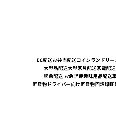
EC配送
お弁当配送
コインランドリー
大型品配送
大型家具配送
家電配送
緊急配送 お急ぎ便
趣味用品配送
軽貨物ドライバー向け
軽貨物回想録
軽