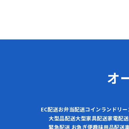
2026.06.03
オ
EC配送
お弁当配送
コインランドリー
大型品配送
大型家具配送
家電配送
緊急配送 お急ぎ便
趣味用品配送