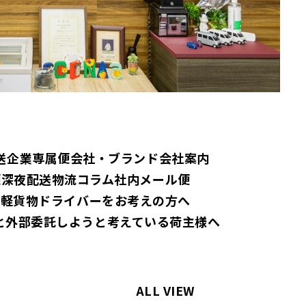
送
企業専属便
会社・ブランド
会社案内
便
深夜配送
物流コラム
社内メール便
職
軽貨物ドライバーをお考えの方へ
と外部委託しようと考えている荷主様へ
ALL VIEW